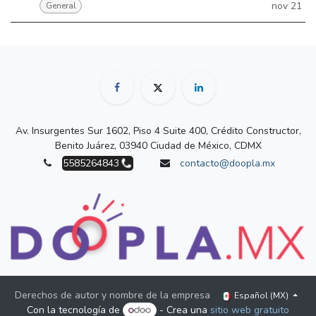
nov 21
General
Av. Insurgentes Sur 1602, Piso 4 Suite 400, Crédito Constructor,
Benito Juárez, 03940 Ciudad de México, CDMX
5585264843
contacto@doopla.mx
Derechos de autor y nombre de la empresa
Español (MX)
Con la tecnología de
- Crea una
sitio web gratuito