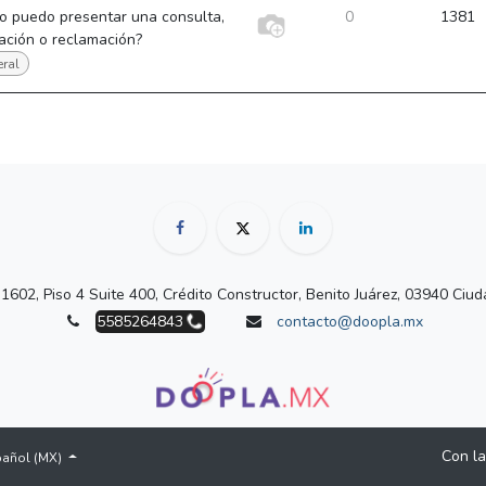
o puedo presentar una consulta,
0
1381
ación o reclamación?
ral
 1602, Piso 4 Suite 400, Crédito Constructor, Benito Juárez, 03940 Ci
5585264843
contacto@doopla.mx
Con la
añol (MX)