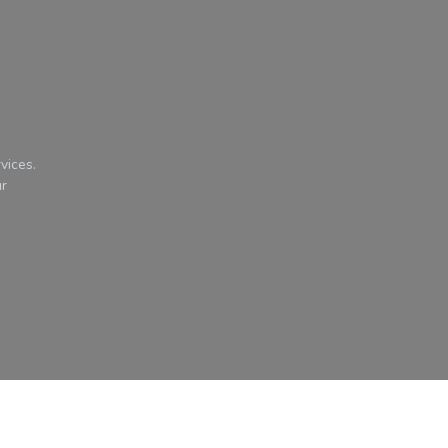
vices.
ur