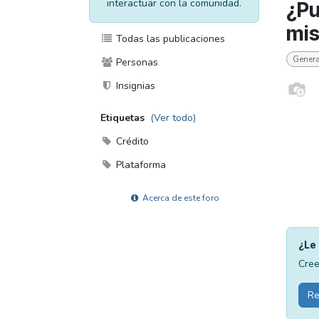
interactuar con la comunidad.
¿Pu
mi
Todas las publicaciones
Genera
Personas
Insignias
Etiquetas
(Ver todo)
Crédito
Plataforma
Acerca de este foro
¿Le 
Cree
Re