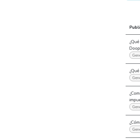
Publ
¿Qué 
Doop
Gene
¿Qué
Gene
¿Como
impu
Gene
¿Cóm
Gene