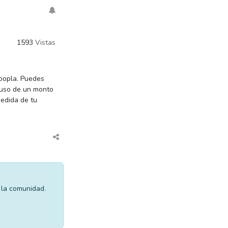
1593
Vistas
oopla. Puedes
luso de un monto
edida de tu
 la comunidad.