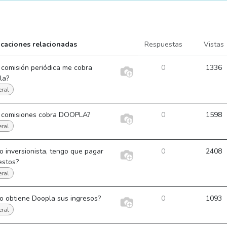
icaciones relacionadas
Respuestas
Vistas
comisión periódica me cobra
0
1336
la?
ral
 comisiones cobra DOOPLA?
0
1598
ral
 inversionista, tengo que pagar
0
2408
estos?
ral
o obtiene Doopla sus ingresos?
0
1093
ral