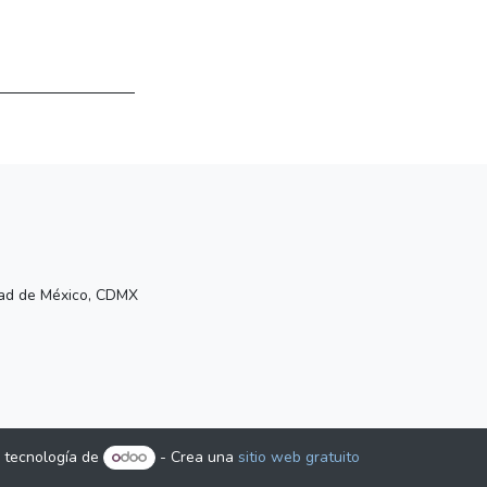
udad de México, CDMX
 tecnología de
- Crea una
sitio web gratuito