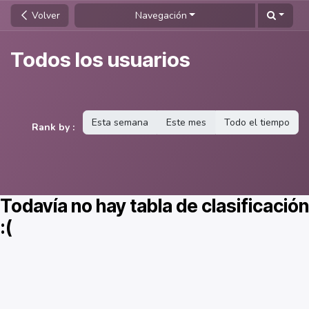
Ir al contenido
Volver
Navegación
Todos los usuarios
Esta semana
Este mes
Todo el tiempo
Rank by :
Todavía no hay tabla de clasificación
:(