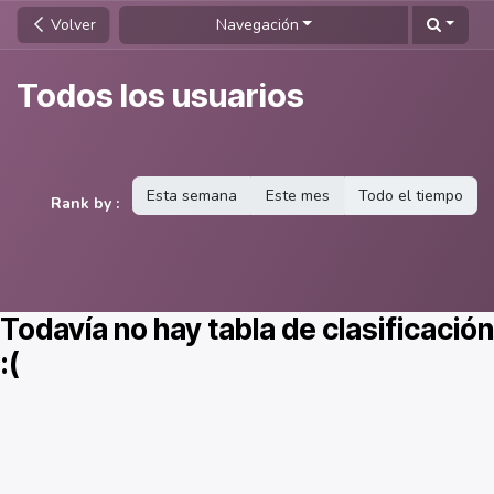
Ir al contenido
Volver
Navegación
Todos los usuarios
Esta semana
Este mes
Todo el tiempo
Rank by :
Todavía no hay tabla de clasificación
:(