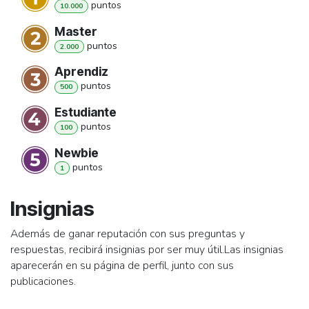
punto
s
10.000
Master
punto
s
2.000
Aprendiz
punto
s
500
Estudiante
punto
s
100
Newbie
punto
s
1
Insignias
Además de ganar reputación con sus preguntas y
respuestas, recibirá insignias por ser muy útil.
Las insignias
aparecerán en su página de perfil, junto con sus
publicaciones.