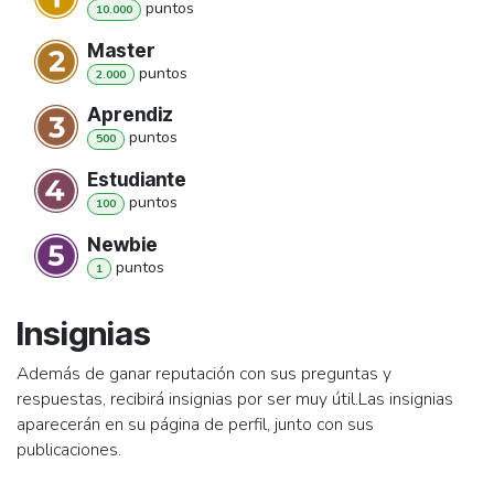
punto
s
10.000
Master
punto
s
2.000
Aprendiz
punto
s
500
Estudiante
punto
s
100
Newbie
punto
s
1
Insignias
Además de ganar reputación con sus preguntas y
respuestas, recibirá insignias por ser muy útil.
Las insignias
aparecerán en su página de perfil, junto con sus
publicaciones.