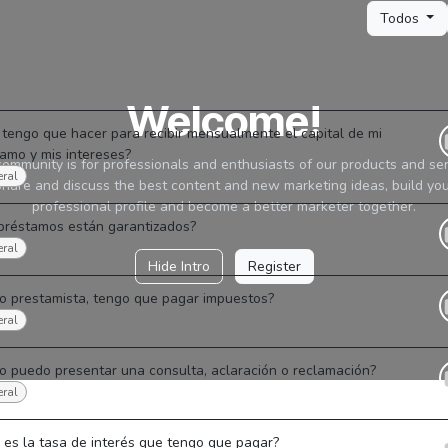
Todos
Welcome!
tengo que hacer para recibir mensualmente el capital de mi
amo y mis intereses?
community is for professionals and enthusiasts of our products and ser
ral
hare and discuss the best content and new marketing ideas, build yo
professional profile and become a better marketer together.
préstamos están garantizados?
ral
Hide Intro
Register
o prestamista, tengo que pagar impuestos?
ral
 puedo presentar una consulta, aclaración o reclamación?
ral
 es la tasa de interés que tengo que pagar?