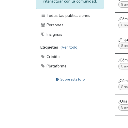
interactuar con la comunidad.
Gene
Todas las publicaciones
¿Cómo
Personas
Gene
Insignias
¿Y qu
Gene
Etiquetas
(Ver todo)
Crédito
¿Cóm
Plataforma
Gene
Sobre este foro
¿Cóm
Gene
¿Una 
Gene