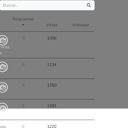
Respuestas
Vistas
Actividad
0
1006
vices.
ur
0
1134
0
1350
0
1381
0
1220