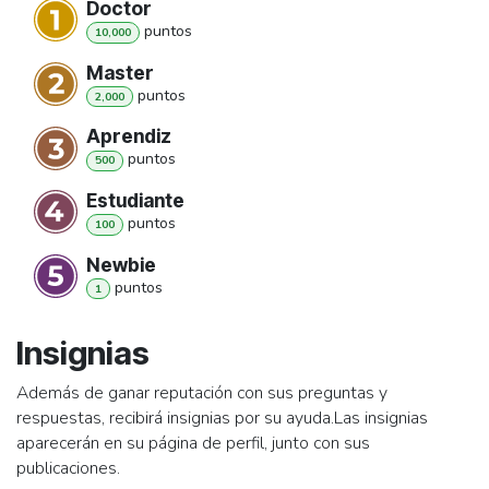
Doctor
punto
s
10,000
Master
punto
s
2,000
Aprendiz
punto
s
500
Estudiante
punto
s
100
Newbie
punto
s
1
Insignias
Además de ganar reputación con sus preguntas y
respuestas, recibirá insignias por su ayuda.
Las insignias
aparecerán en su página de perfil, junto con sus
publicaciones.