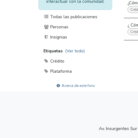
interactuar con la comunidad.
¿Cómo
Créd
Todas las publicaciones
¿ Cóm
Personas
Créd
Insignias
Etiquetas
(Ver todo)
Crédito
Plataforma
Acerca de este foro
Av. Insurgentes Sur