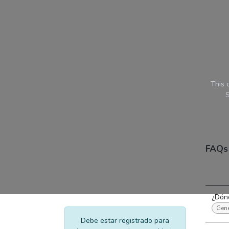
Ir al contenido
This 
S
FAQs
¿Dónd
Gene
Debe estar registrado para