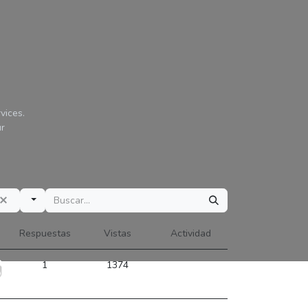
vices.
ur
Respuestas
Vistas
Actividad
1
1374