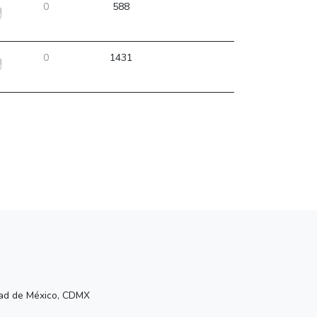
0
588
0
1431
udad de México, CDMX