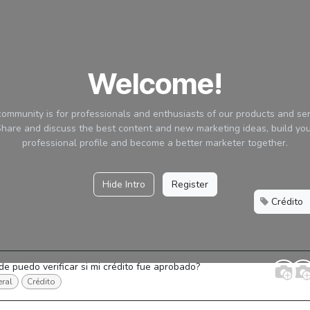
Welcome!
community is for professionals and enthusiasts of our products and ser
hare and discuss the best content and new marketing ideas, build yo
professional profile and become a better marketer together.
Hide Intro
Register
Crédito
e puedo verificar si mi crédito fue aprobado?
ral
Crédito