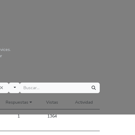
vices.
ur
Respuestas
Vistas
Actividad
1
1364