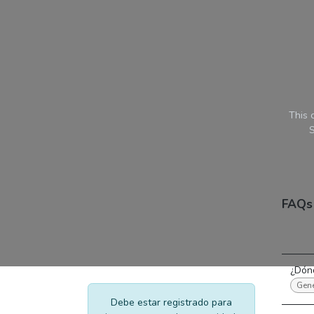
Ir al contenido
This 
S
FAQs
¿Dónd
Gene
Debe estar registrado para