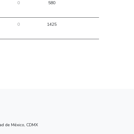
0
580
0
1425
udad de México, CDMX