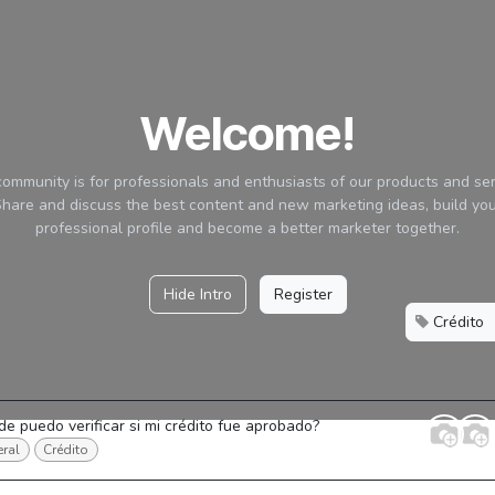
Welcome!
community is for professionals and enthusiasts of our products and ser
hare and discuss the best content and new marketing ideas, build yo
professional profile and become a better marketer together.
Hide Intro
Register
Crédito
e puedo verificar si mi crédito fue aprobado?
ral
Crédito